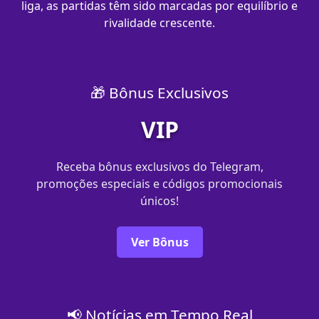
liga, as partidas têm sido marcadas por equilíbrio e
rivalidade crescente.
🎁 Bônus Exclusivos
VIP
Receba bônus exclusivos do Telegram,
promoções especiais e códigos promocionais
únicos!
Ver Bônus
📢 Notícias em Tempo Real