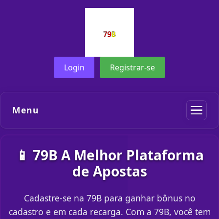
Login
Registrar-se
Menu
📱 79B A Melhor Plataforma
de Apostas
Cadastre-se na 79B para ganhar bônus no
cadastro e em cada recarga. Com a 79B, você tem