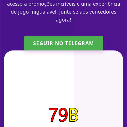
acesso a promoções incríveis e uma experiência
de jogo inigualável. Junte-se aos vencedores
agora!
SEGUIR NO TELEGRAM