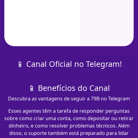
📱 Canal Oficial no Telegram!
📱 Benefícios do Canal
Descubra as vantagens de seguir a 79B no Telegram
Esses agentes têm a tarefa de responder perguntas
sobre como criar uma conta, como depositar ou retirar
dinheiro, e como resolver problemas técnicos. Além
disso, o suporte também está preparado para lidar