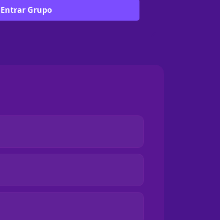
Entrar Grupo