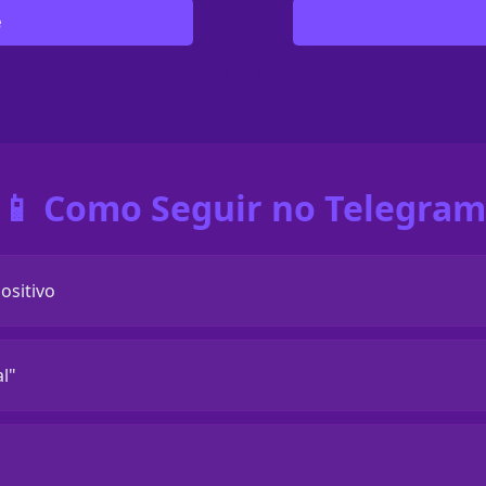
e
📱 Como Seguir no Telegram
ositivo
l"