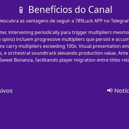
📱 Benefícios do Canal
Descubra as vantagens de seguir a 789Luck APP no Telegra
er, intervening periodically para trigger multipliers mesm
5 spins) incluem progressive multipliers que persist e acc
ns carry multipliers exceeding 100x. Visual presentation 
ems, e orchestral soundtrack elevando production value. An
weet Bonanza, facilitando player migration entre titles rel
sivos
📢 Notí