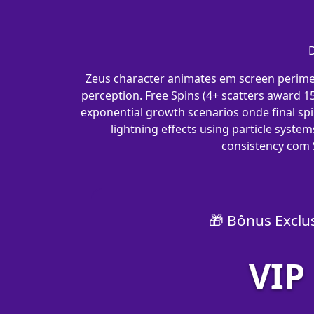
Zeus character animates em screen perimet
perception. Free Spins (4+ scatters award 1
exponential growth scenarios onde final spi
lightning effects using particle syst
consistency com S
🎁 Bônus Exclu
VIP