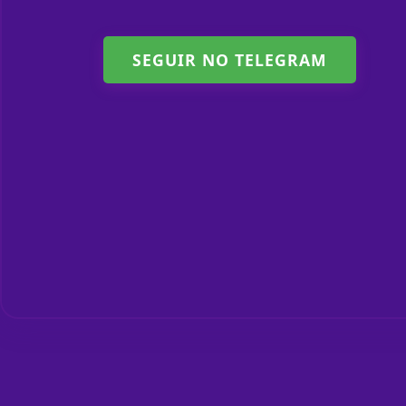
SEGUIR NO TELEGRAM