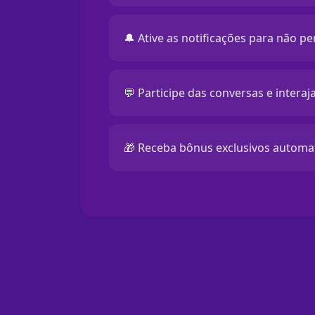
🔔 Ative as notificações para não p
💬 Participe das conversas e interaj
🎁 Receba bônus exclusivos autom