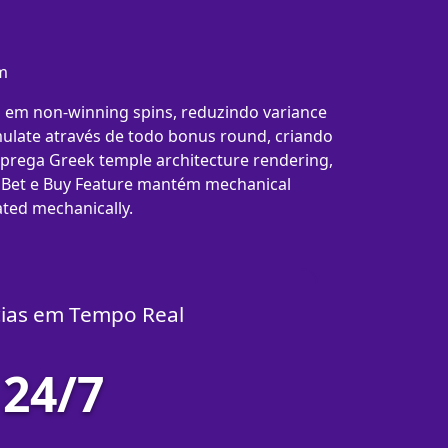
m
o em non-winning spins, reduzindo variance
umulate através de todo bonus round, criando
emprega Greek temple architecture rendering,
te Bet e Buy Feature mantém mechanical
ated mechanically.
cias em Tempo Real
24/7