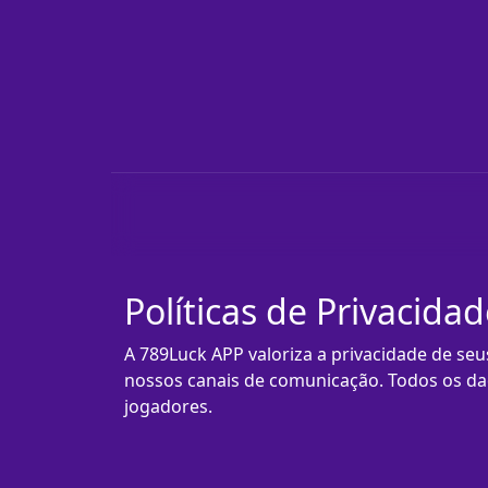
Políticas de Privacida
A 789Luck APP valoriza a privacidade de se
nossos canais de comunicação. Todos os dad
jogadores.