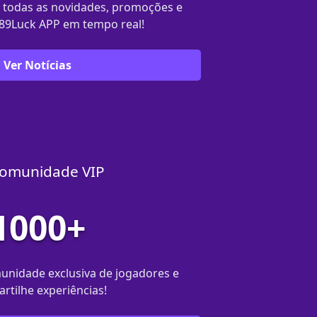
e todas as novidades, promoções e
89Luck APP em tempo real!
Ver Notícias
Comunidade VIP
1000+
unidade exclusiva de jogadores e
rtilhe experiências!