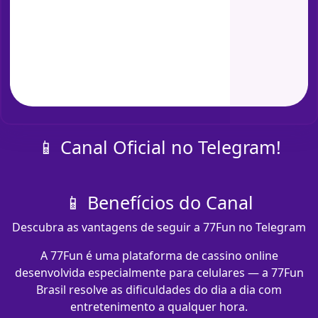
📱 Canal Oficial no Telegram!
📱 Benefícios do Canal
Descubra as vantagens de seguir a 77Fun no Telegram
A 77Fun é uma plataforma de cassino online
desenvolvida especialmente para celulares — a 77Fun
Brasil resolve as dificuldades do dia a dia com
entretenimento a qualquer hora.