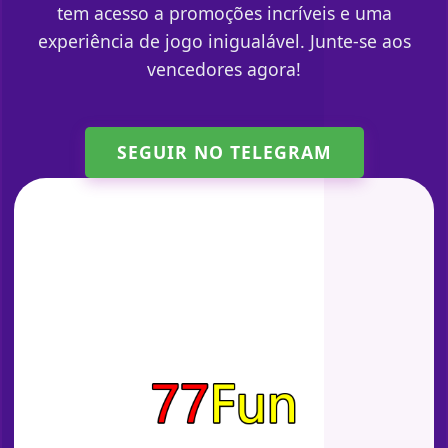
tem acesso a promoções incríveis e uma
experiência de jogo inigualável. Junte-se aos
vencedores agora!
SEGUIR NO TELEGRAM