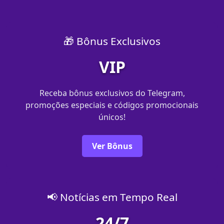
🎁 Bônus Exclusivos
VIP
Receba bônus exclusivos do Telegram,
promoções especiais e códigos promocionais
únicos!
Ver Bônus
📢 Notícias em Tempo Real
24/7