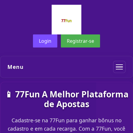
Login
Registrar-se
Menu
📱 77Fun A Melhor Plataforma
de Apostas
Cadastre-se na 77Fun para ganhar bônus no
cadastro e em cada recarga. Com a 77Fun, você