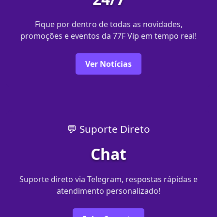
Fique por dentro de todas as novidades,
promoções e eventos da 77F Vip em tempo real!
Ver Notícias
💬 Suporte Direto
Chat
Suporte direto via Telegram, respostas rápidas e
atendimento personalizado!