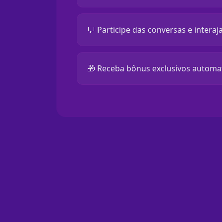
💬 Participe das conversas e interaj
🎁 Receba bônus exclusivos autom