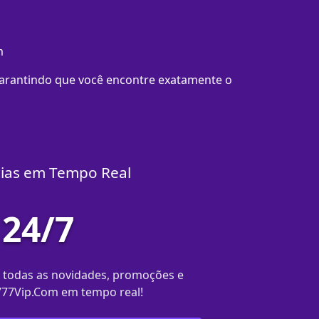
m
, garantindo que você encontre exatamente o
cias em Tempo Real
24/7
e todas as novidades, promoções e
777Vip.Com em tempo real!