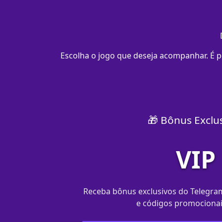
Escolha o jogo que deseja acompanhar. É po
🎁 Bônus Exclu
VIP
Receba bônus exclusivos do Telegra
e códigos promocionai