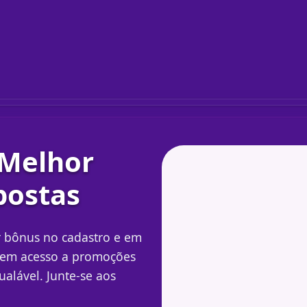
 Melhor
postas
 bônus no cadastro e em
tem acesso a promoções
ualável. Junte-se aos