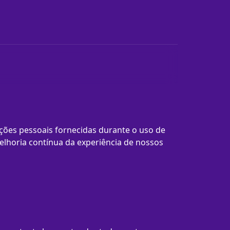
ções pessoais fornecidas durante o uso de
elhoria contínua da experiência de nossos