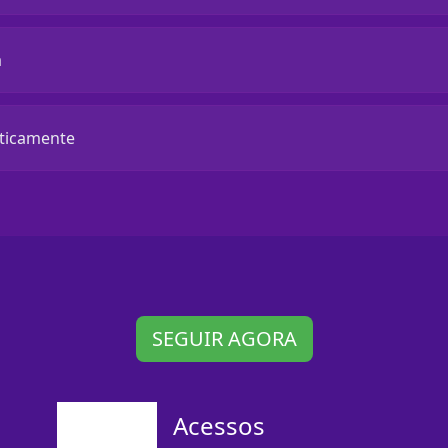
a
aticamente
SEGUIR AGORA
Acessos