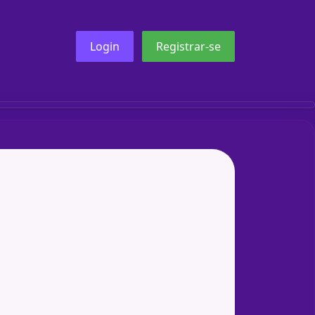
Login
Registrar-se