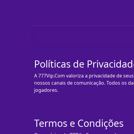
Políticas de Privacida
A 777Vip.Com valoriza a privacidade de seu
nossos canais de comunicação. Todos os dad
jogadores.
Termos e Condições