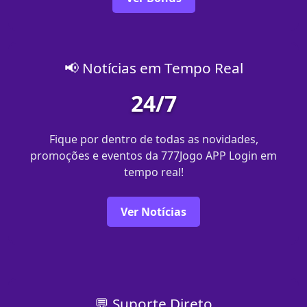
📢 Notícias em Tempo Real
24/7
Fique por dentro de todas as novidades,
promoções e eventos da 777Jogo APP Login em
tempo real!
Ver Notícias
💬 Suporte Direto