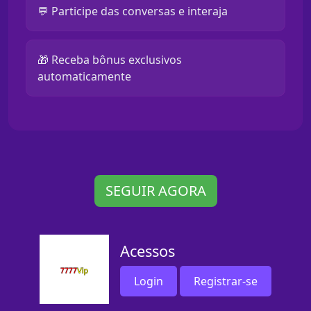
💬 Participe das conversas e interaja
🎁 Receba bônus exclusivos
automaticamente
SEGUIR AGORA
Acessos
Login
Registrar-se