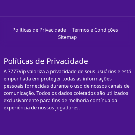
Políticas de Privacidade
Termos e Condições
Sitemap
Políticas de Privacidade
A 7777Vip valoriza a privacidade de seus usuários e está
empenhada em proteger todas as informações
pessoais fornecidas durante o uso de nossos canais de
comunicação. Todos os dados coletados são utilizados
exclusivamente para fins de melhoria contínua da
experiência de nossos jogadores.