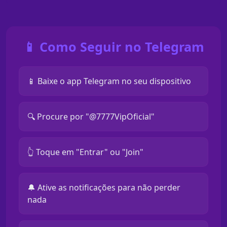
📱 Como Seguir no Telegram
📱 Baixe o app Telegram no seu dispositivo
🔍 Procure por "@7777VipOficial"
👆 Toque em "Entrar" ou "Join"
🔔 Ative as notificações para não perder
nada