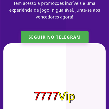
tem acesso a promoções incríveis e uma
experiência de jogo inigualável. Junte-se aos
vencedores agora!
SEGUIR NO TELEGRAM