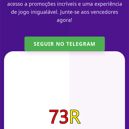
acesso a promoções incríveis e uma experiência
de jogo inigualável. Junte-se aos vencedores
agora!
SEGUIR NO TELEGRAM