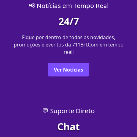
📢 Notícias em Tempo Real
24/7
Fique por dentro de todas as novidades,
promoções e eventos da 711Brl.Com em tempo
real!
Ver Notícias
💬 Suporte Direto
Chat