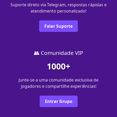
Suporte direto via Telegram, respostas rápidas e
atendimento personalizado!
Falar Suporte
👥 Comunidade VIP
1000+
Junte-se a uma comunidade exclusiva de
jogadores e compartilhe experiências!
Entrar Grupo