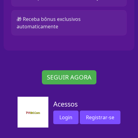
🎁 Receba bônus exclusivos
automaticamente
SEGUIR AGORA
Acessos
Login
Registrar-se