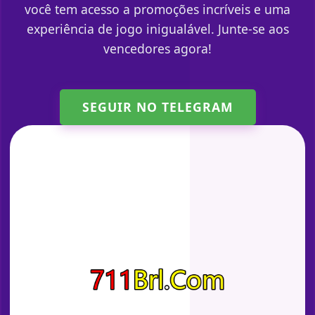
você tem acesso a promoções incríveis e uma
experiência de jogo inigualável. Junte-se aos
vencedores agora!
SEGUIR NO TELEGRAM