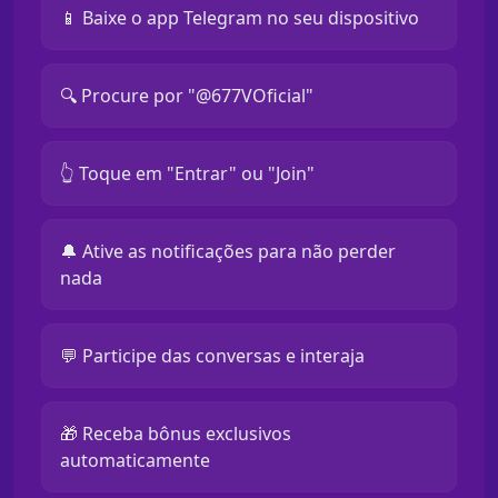
📱 Baixe o app Telegram no seu dispositivo
🔍 Procure por "@677VOficial"
👆 Toque em "Entrar" ou "Join"
🔔 Ative as notificações para não perder
nada
💬 Participe das conversas e interaja
🎁 Receba bônus exclusivos
automaticamente