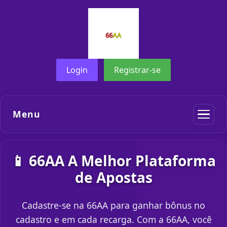
Login
Registrar-se
Menu
📱 66AA A Melhor Plataforma
de Apostas
Cadastre-se na 66AA para ganhar bônus no
cadastro e em cada recarga. Com a 66AA, você