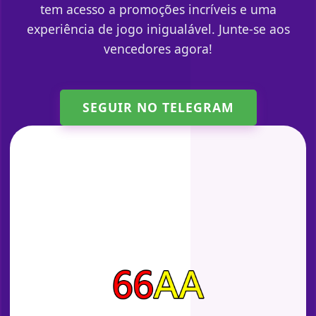
tem acesso a promoções incríveis e uma
experiência de jogo inigualável. Junte-se aos
vencedores agora!
SEGUIR NO TELEGRAM