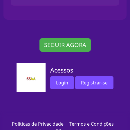
SEGUIR AGORA
Acessos
Login
Registrar-se
Políticas de Privacidade
Termos e Condições