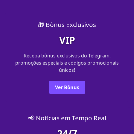
🎁 Bônus Exclusivos
VIP
Receba bônus exclusivos do Telegram,
promoções especiais e códigos promocionais
únicos!
Ver Bônus
📢 Notícias em Tempo Real
24/7