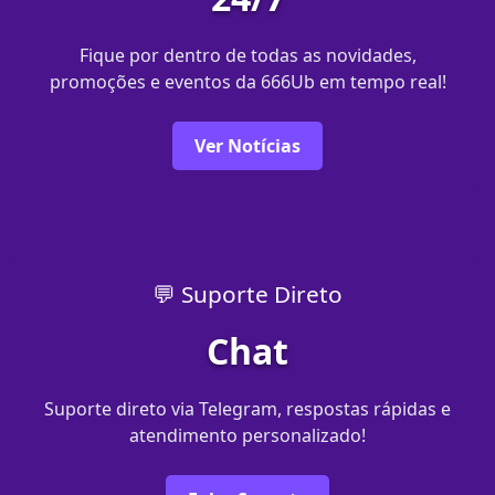
Fique por dentro de todas as novidades,
promoções e eventos da 666Ub em tempo real!
Ver Notícias
💬 Suporte Direto
Chat
Suporte direto via Telegram, respostas rápidas e
atendimento personalizado!