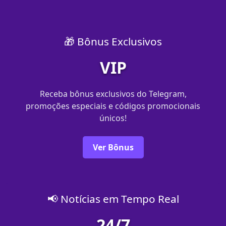
🎁 Bônus Exclusivos
VIP
Receba bônus exclusivos do Telegram,
promoções especiais e códigos promocionais
únicos!
Ver Bônus
📢 Notícias em Tempo Real
24/7