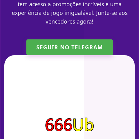
tem acesso a promoções incríveis e uma
experiência de jogo inigualável. Junte-se aos
vencedores agora!
SEGUIR NO TELEGRAM