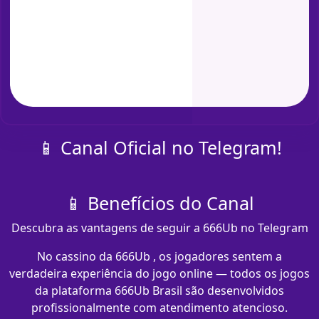
📱 Canal Oficial no Telegram!
📱 Benefícios do Canal
Descubra as vantagens de seguir a 666Ub no Telegram
No cassino da 666Ub , os jogadores sentem a
verdadeira experiência do jogo online — todos os jogos
da plataforma 666Ub Brasil são desenvolvidos
profissionalmente com atendimento atencioso.