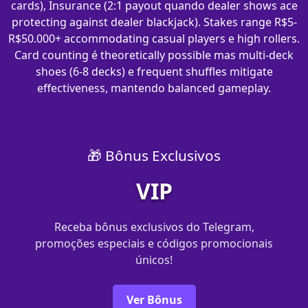
cards), Insurance (2:1 payout quando dealer shows ace
protecting against dealer blackjack). Stakes range R$5-
R$50.000+ accommodating casual players e high rollers.
Card counting é theoretically possible mas multi-deck
shoes (6-8 decks) e frequent shuffles mitigate
effectiveness, mantendo balanced gameplay.
🎁 Bônus Exclusivos
VIP
Receba bônus exclusivos do Telegram,
promoções especiais e códigos promocionais
únicos!
Ver Bônus