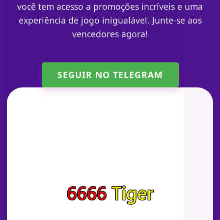
você tem acesso a promoções incríveis e uma
experiência de jogo inigualável. Junte-se aos
vencedores agora!
SEGUIR NO TELEGRAM