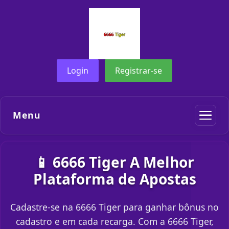
Login
Registrar-se
Menu
📱 6666 Tiger A Melhor
Plataforma de Apostas
Cadastre-se na 6666 Tiger para ganhar bônus no
cadastro e em cada recarga. Com a 6666 Tiger,