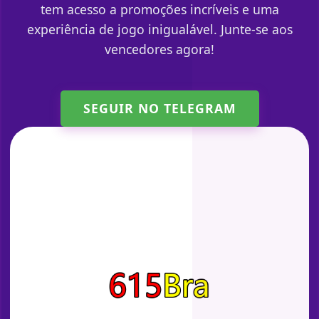
tem acesso a promoções incríveis e uma
experiência de jogo inigualável. Junte-se aos
vencedores agora!
SEGUIR NO TELEGRAM