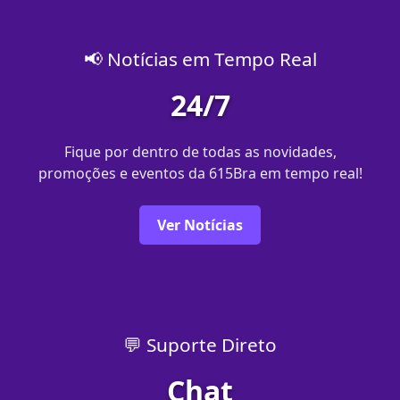
📢 Notícias em Tempo Real
24/7
Fique por dentro de todas as novidades,
promoções e eventos da 615Bra em tempo real!
Ver Notícias
💬 Suporte Direto
Chat