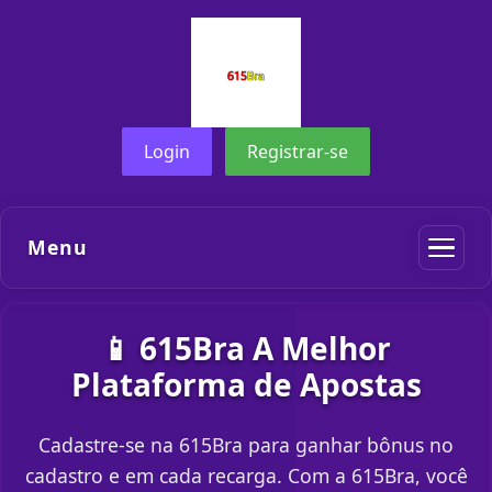
Login
Registrar-se
Menu
📱 615Bra A Melhor
Plataforma de Apostas
Cadastre-se na 615Bra para ganhar bônus no
cadastro e em cada recarga. Com a 615Bra, você