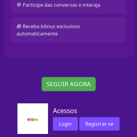
💬 Participe das conversas e interaja
🎁 Receba bônus exclusivos
automaticamente
SEGUIR AGORA
Acessos
Login
Registrar-se