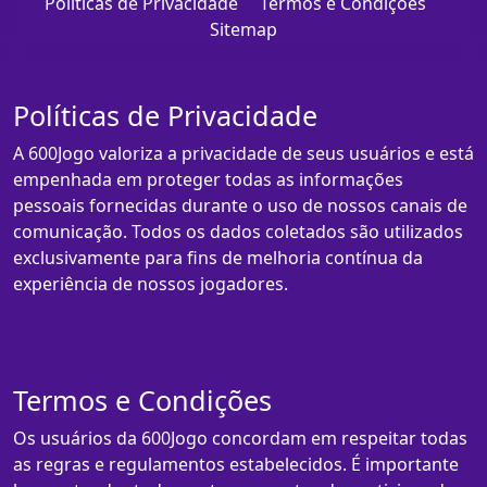
Políticas de Privacidade
Termos e Condições
Sitemap
Políticas de Privacidade
A 600Jogo valoriza a privacidade de seus usuários e está
empenhada em proteger todas as informações
pessoais fornecidas durante o uso de nossos canais de
comunicação. Todos os dados coletados são utilizados
exclusivamente para fins de melhoria contínua da
experiência de nossos jogadores.
Termos e Condições
Os usuários da 600Jogo concordam em respeitar todas
as regras e regulamentos estabelecidos. É importante