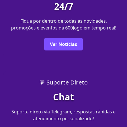
24/7
Fique por dentro de todas as novidades,
promoções e eventos da 600Jogo em tempo real!
Ver Notícias
💬 Suporte Direto
Chat
Suporte direto via Telegram, respostas rápidas e
atendimento personalizado!