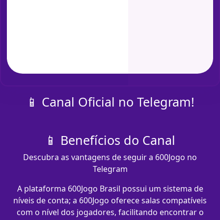
📱 Canal Oficial no Telegram!
📱 Benefícios do Canal
Descubra as vantagens de seguir a 600Jogo no
Telegram
A plataforma 600Jogo Brasil possui um sistema de
níveis de conta; a 600Jogo oferece salas compatíveis
com o nível dos jogadores, facilitando encontrar o