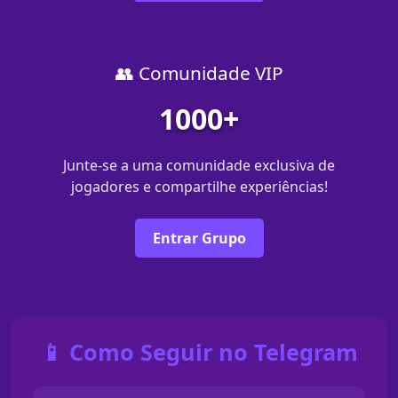
👥 Comunidade VIP
1000+
Junte-se a uma comunidade exclusiva de
jogadores e compartilhe experiências!
Entrar Grupo
📱 Como Seguir no Telegram