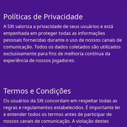
Políticas de Privacidade
A 5Xt valoriza a privacidade de seus usuários e está
empenhada em proteger todas as informações
pessoais fornecidas durante o uso de nossos canais de
comunicação. Todos os dados coletados são utilizados
exclusivamente para fins de melhoria contínua da
experiência de nossos jogadores.
Termos e Condições
Os usuários da 5Xt concordam em respeitar todas as
regras e regulamentos estabelecidos. É importante ler
e entender todos os termos antes de participar de
nossos canais de comunicação. A violação destes