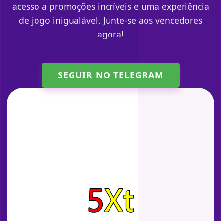
acesso a promoções incríveis e uma experiência
de jogo inigualável. Junte-se aos vencedores
agora!
SEGUIR NO TELEGRAM