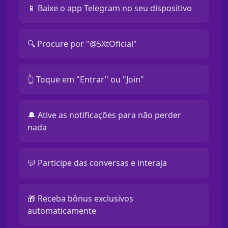
📱 Baixe o app Telegram no seu dispositivo
🔍 Procure por "@5XtOficial"
👆 Toque em "Entrar" ou "Join"
🔔 Ative as notificações para não perder
nada
💬 Participe das conversas e interaja
🎁 Receba bônus exclusivos
automaticamente