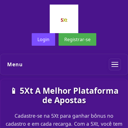
Login
Registrar-se
Menu
📱 5Xt A Melhor Plataforma
de Apostas
Cadastre-se na 5Xt para ganhar bônus no
cadastro e em cada recarga. Com a 5Xt, você tem