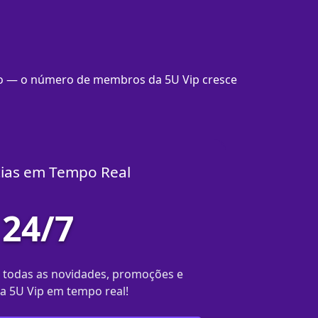
tico — o número de membros da 5U Vip cresce
cias em Tempo Real
24/7
e todas as novidades, promoções e
a 5U Vip em tempo real!