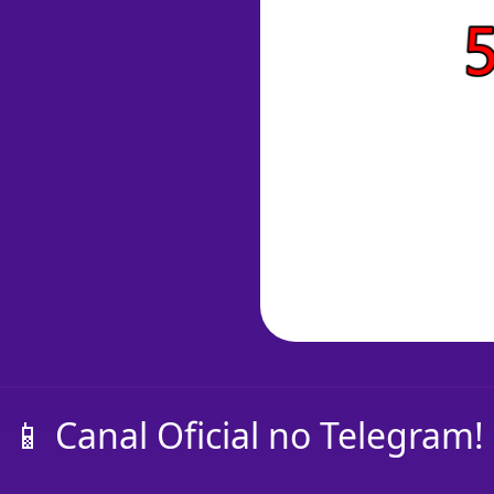
📱 Canal Oficial no Telegram!