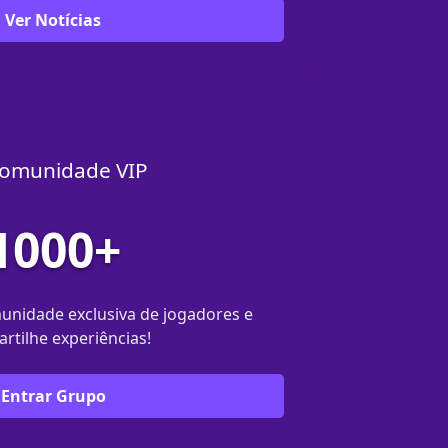
Ver Notícias
Comunidade VIP
1000+
unidade exclusiva de jogadores e
rtilhe experiências!
Entrar Grupo