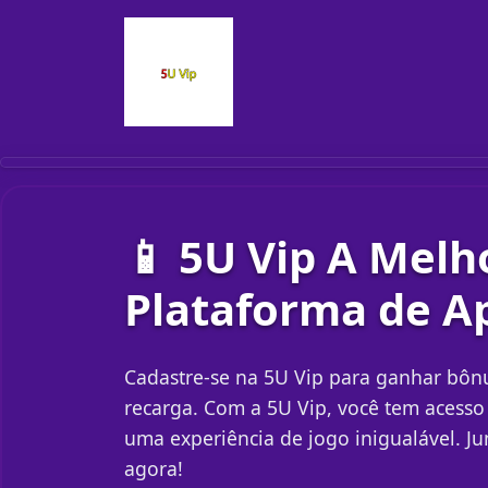
📱 5U Vip A Melh
Plataforma de A
Cadastre-se na 5U Vip para ganhar bôn
recarga. Com a 5U Vip, você tem acesso
uma experiência de jogo inigualável. J
agora!