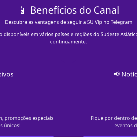
📱 Benefícios do Canal
Descubra as vantagens de seguir a 5U Vip no Telegram
tão disponíveis em vários países e regiões do Sudeste Asiá
continuamente.
sivos
📢 Notí
m, promoções especiais
Fique por dentro d
s únicos!
eventos d