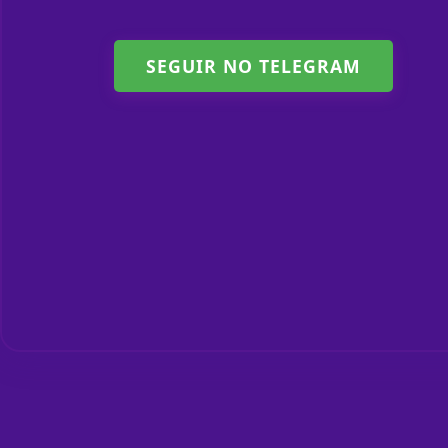
SEGUIR NO TELEGRAM