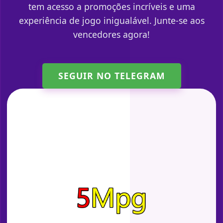
tem acesso a promoções incríveis e uma
experiência de jogo inigualável. Junte-se aos
vencedores agora!
SEGUIR NO TELEGRAM