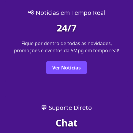
📢 Notícias em Tempo Real
24/7
Fique por dentro de todas as novidades,
promoções e eventos da 5Mpg em tempo real!
Ver Notícias
💬 Suporte Direto
Chat