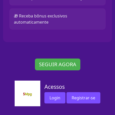
🎁 Receba bônus exclusivos
automaticamente
SEGUIR AGORA
Acessos
Login
Registrar-se