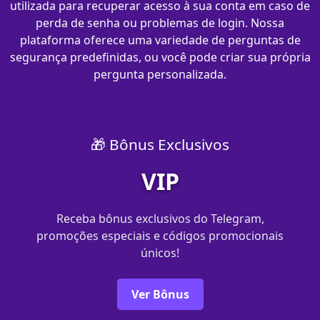
utilizada para recuperar acesso à sua conta em caso de
perda de senha ou problemas de login. Nossa
plataforma oferece uma variedade de perguntas de
segurança predefinidas, ou você pode criar sua própria
pergunta personalizada.
🎁 Bônus Exclusivos
VIP
Receba bônus exclusivos do Telegram,
promoções especiais e códigos promocionais
únicos!
Ver Bônus