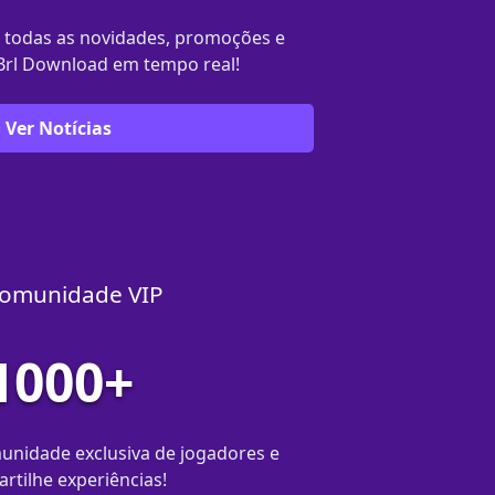
e todas as novidades, promoções e
Brl Download em tempo real!
Ver Notícias
Comunidade VIP
1000+
unidade exclusiva de jogadores e
rtilhe experiências!