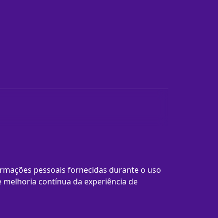
ormações pessoais fornecidas durante o uso
e melhoria contínua da experiência de