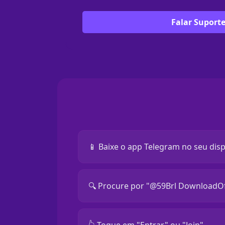
Falar Suport
📱 Baixe o app Telegram no seu disp
🔍 Procure por "@59Brl DownloadOfi