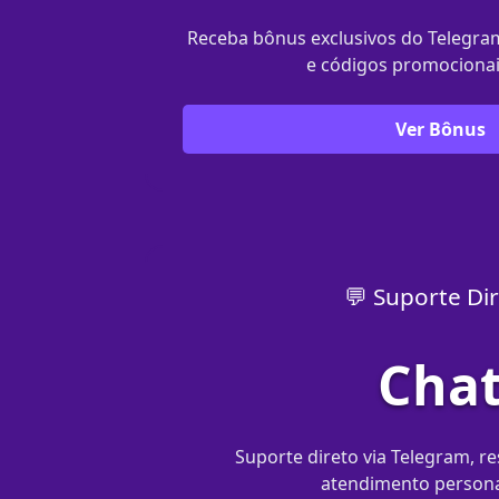
Receba bônus exclusivos do Telegra
e códigos promocionai
Ver Bônus
💬 Suporte Di
Cha
Suporte direto via Telegram, r
atendimento persona