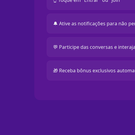
👆 Toque em "Entrar" ou "Join"
🔔 Ative as notificações para não p
💬 Participe das conversas e interaj
🎁 Receba bônus exclusivos autom