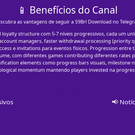
📱 Benefícios do Canal
scubra as vantagens de seguir a 59Brl Download no Teleg
oyalty structure com 5-7 níveis progressivos, cada um unl
account managers, faster withdrawal processing (priority qu
cess e invitations para eventos físicos. Progression entr
me, com diferentes games contributing diferentes rates p
fication elements como progress bars visuais, milestone no
ological momentum mantendo players invested na progress
sivos
📢 Notí