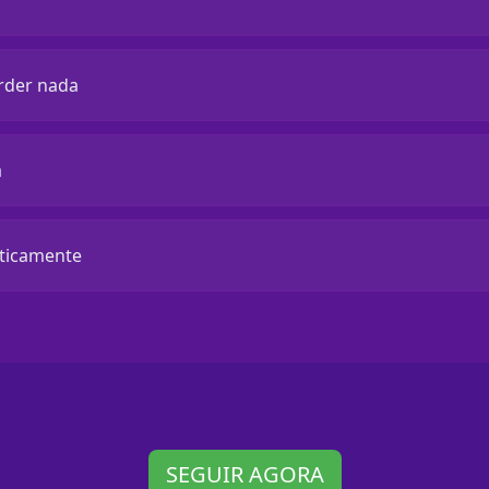
erder nada
a
aticamente
SEGUIR AGORA