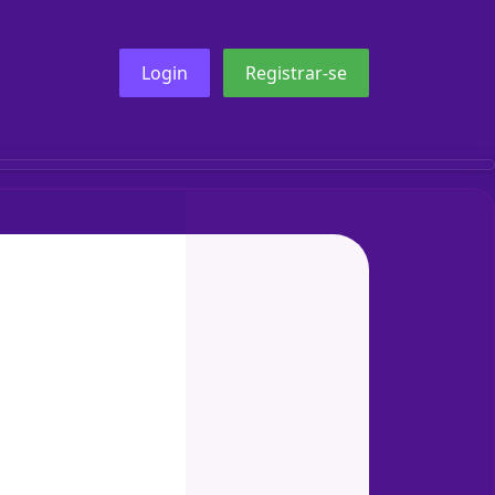
Login
Registrar-se