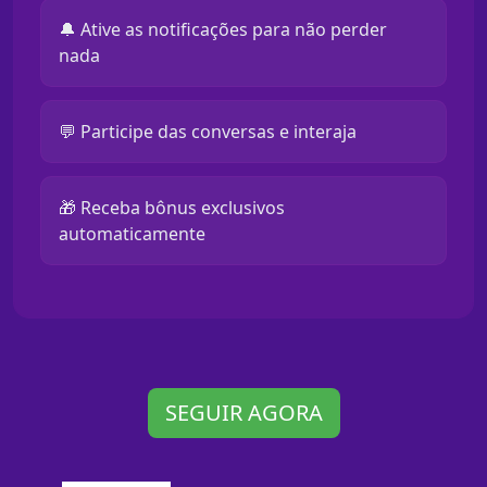
🔔 Ative as notificações para não perder
nada
💬 Participe das conversas e interaja
🎁 Receba bônus exclusivos
automaticamente
SEGUIR AGORA