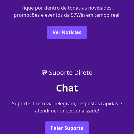
Fique por dentro de todas as novidades,
promoções e eventos da 57Win em tempo real!
Ver Notícias
💬 Suporte Direto
Chat
Suporte direto via Telegram, respostas rápidas e
atendimento personalizado!
Falar Suporte