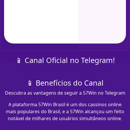
📱 Canal Oficial no Telegram!
📱 Benefícios do Canal
Descubra as vantagens de seguir a 57Win no Telegram
A plataforma 57Win Brasil é um dos cassinos online
mais populares do Brasil, e a 57Win alcançou um feito
notável de milhares de usuários simultâneos online.