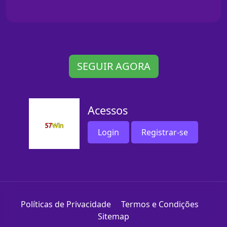
SEGUIR AGORA
Acessos
Login
Registrar-se
Políticas de Privacidade
Termos e Condições
Sitemap