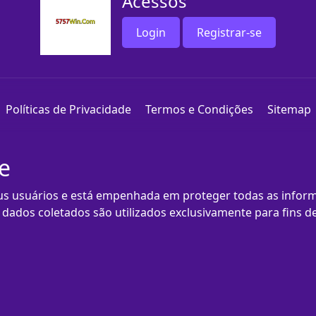
Acessos
Login
Registrar-se
Políticas de Privacidade
Termos e Condições
Sitemap
de
eus usuários e está empenhada em proteger todas as infor
dados coletados são utilizados exclusivamente para fins d