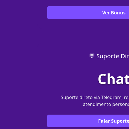
Ver Bônus
💬 Suporte Di
Cha
Suporte direto via Telegram, r
atendimento persona
Falar Suport