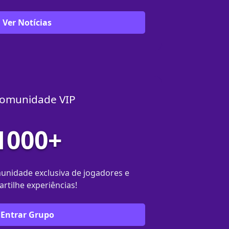
Ver Notícias
Comunidade VIP
1000+
unidade exclusiva de jogadores e
rtilhe experiências!
Entrar Grupo