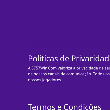
Políticas de Privacida
A 5757Win.Com valoriza a privacidade de s
de nossos canais de comunicação. Todos os 
nossos jogadores.
Termos e Condições