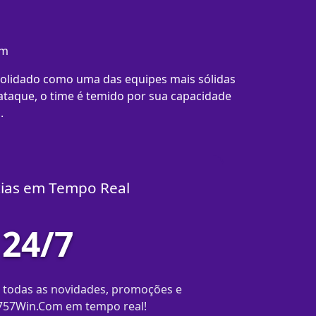
am
onsolidado como uma das equipes mais sólidas
ataque, o time é temido por sua capacidade
.
cias em Tempo Real
24/7
e todas as novidades, promoções e
757Win.Com em tempo real!