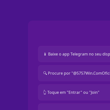
📱 Baixe o app Telegram no seu disp
🔍 Procure por "@5757Win.ComOfici
👆 Toque em "Entrar" ou "Join"