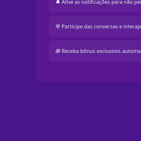
🔔 Ative as notificações para não p
💬 Participe das conversas e interaj
🎁 Receba bônus exclusivos autom