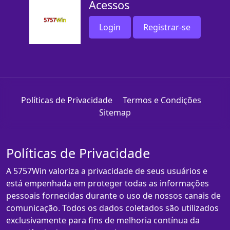
Acessos
Login
Registrar-se
Políticas de Privacidade
Termos e Condições
Sitemap
Políticas de Privacidade
A 5757Win valoriza a privacidade de seus usuários e
está empenhada em proteger todas as informações
pessoais fornecidas durante o uso de nossos canais de
comunicação. Todos os dados coletados são utilizados
exclusivamente para fins de melhoria contínua da