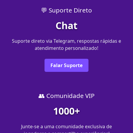
💬 Suporte Direto
Chat
Suporte direto via Telegram, respostas rápidas e
atendimento personalizado!
Falar Suporte
👥 Comunidade VIP
1000+
Junte-se a uma comunidade exclusiva de