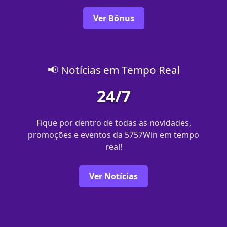
Ver Bônus
📢 Notícias em Tempo Real
24/7
Fique por dentro de todas as novidades,
promoções e eventos da 5757Win em tempo
real!
Ver Notícias