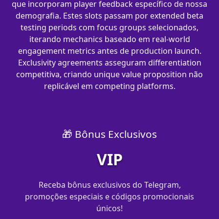
que incorporam player feedback específico de nossa
demografia. Estes slots passam por extended beta
testing periods com focus groups selecionados,
iterando mechanics baseado em real-world
engagement metrics antes de production launch.
Exclusivity agreements asseguram differentiation
competitiva, criando unique value proposition não
replicável em competing platforms.
🎁 Bônus Exclusivos
VIP
Receba bônus exclusivos do Telegram,
promoções especiais e códigos promocionais
únicos!