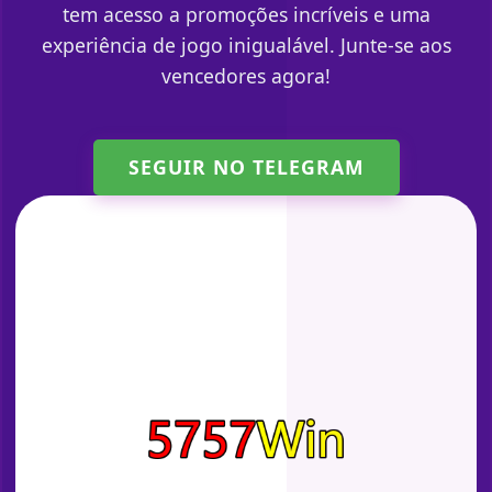
tem acesso a promoções incríveis e uma
experiência de jogo inigualável. Junte-se aos
vencedores agora!
SEGUIR NO TELEGRAM