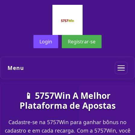
Login
Registrar-se
Menu
📱 5757Win A Melhor
Plataforma de Apostas
Cadastre-se na 5757Win para ganhar bônus no
cadastro e em cada recarga. Com a 5757Win, você