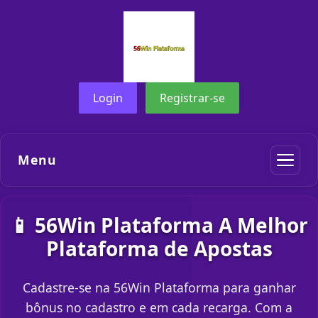
Login
Registrar-se
Menu
📱 56Win Plataforma A Melhor
Plataforma de Apostas
Cadastre-se na 56Win Plataforma para ganhar
bônus no cadastro e em cada recarga. Com a