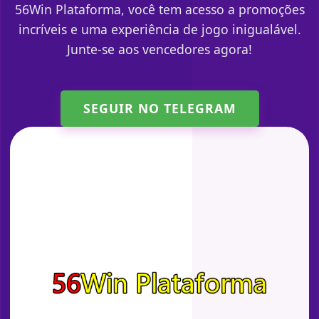
56Win Plataforma, você tem acesso a promoções
incríveis e uma experiência de jogo inigualável.
Junte-se aos vencedores agora!
SEGUIR NO TELEGRAM