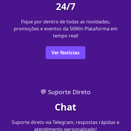
24/7
Fique por dentro de todas as novidades,
promoções e eventos da 56Win Plataforma em
tempo real!
Ver Notícias
💬 Suporte Direto
Chat
Suporte direto via Telegram, respostas rápidas e
atendimento personalizado!