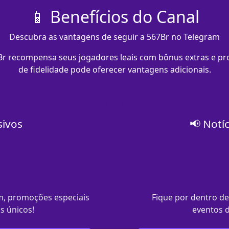
📱 Benefícios do Canal
Descubra as vantagens de seguir a 567Br no Telegram
7Br recompensa seus jogadores leais com bônus extras e pr
de fidelidade pode oferecer vantagens adicionais.
sivos
📢 Notí
m, promoções especiais
Fique por dentro d
s únicos!
eventos 