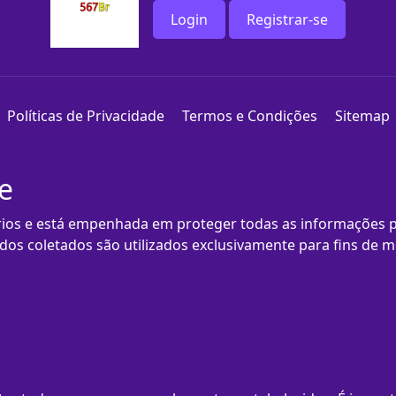
Login
Registrar-se
Políticas de Privacidade
Termos e Condições
Sitemap
de
ários e está empenhada em proteger todas as informações 
os coletados são utilizados exclusivamente para fins de m