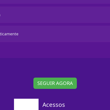
a
aticamente
SEGUIR AGORA
Acessos