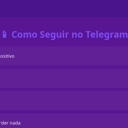
📱 Como Seguir no Telegram
ositivo
erder nada