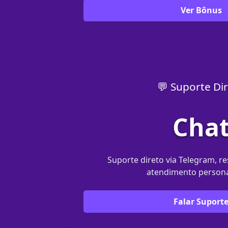
Ver Bônus
💬 Suporte Di
Cha
Suporte direto via Telegram, r
atendimento persona
Falar Suport