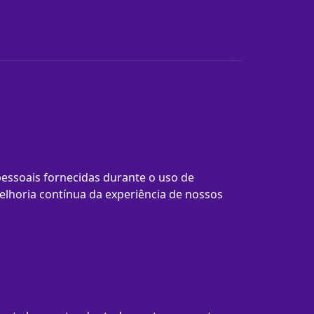
pessoais fornecidas durante o uso de
elhoria contínua da experiência de nossos