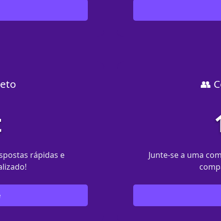
reto
👥 
t
espostas rápidas e
Junte-se a uma com
lizado!
compa
e