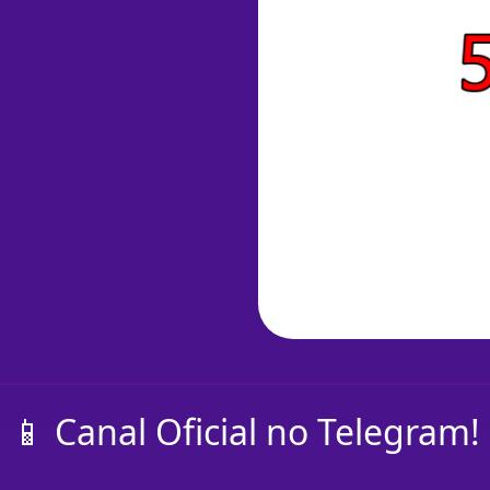
📱 Canal Oficial no Telegram!