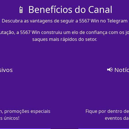
📱 Benefícios do Canal
Descubra as vantagens de seguir a 5567 Win no Telegram
utação, a 5567 Win construiu um elo de confiança com os j
saques mais rápidos do setor.
sivos
📢 Notí
m, promoções especiais
Fique por dentro d
s únicos!
eventos da