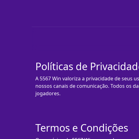
Políticas de Privacida
A 5567 Win valoriza a privacidade de seus 
nossos canais de comunicação. Todos os dad
jogadores.
Termos e Condições