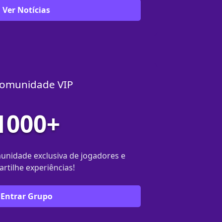
Ver Notícias
Comunidade VIP
1000+
unidade exclusiva de jogadores e
rtilhe experiências!
Entrar Grupo