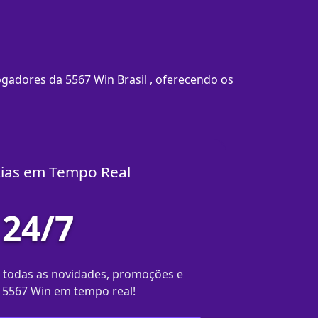
ogadores da 5567 Win Brasil , oferecendo os
cias em Tempo Real
24/7
e todas as novidades, promoções e
 5567 Win em tempo real!