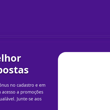
elhor
postas
ônus no cadastro e em
m acesso a promoções
ualável. Junte-se aos