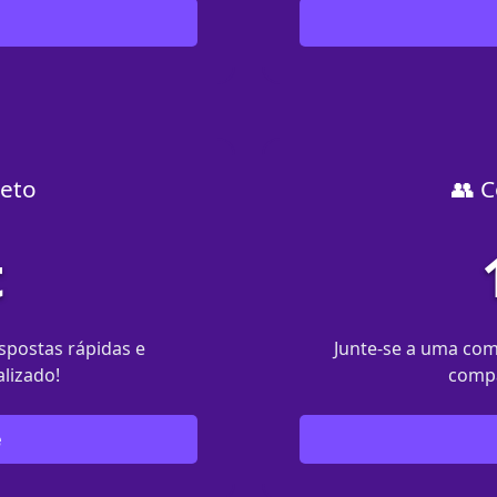
reto
👥 
t
espostas rápidas e
Junte-se a uma com
lizado!
compa
e