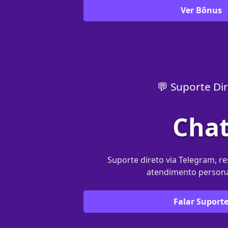
Ver Bônus
💬 Suporte Di
Cha
Suporte direto via Telegram, r
atendimento persona
Falar Suport