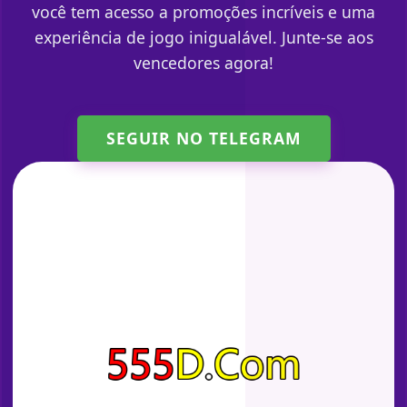
você tem acesso a promoções incríveis e uma
experiência de jogo inigualável. Junte-se aos
vencedores agora!
SEGUIR NO TELEGRAM