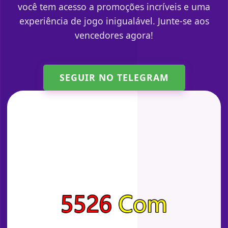
você tem acesso a promoções incríveis e uma
experiência de jogo inigualável. Junte-se aos
vencedores agora!
SEGUIR NO TELEGRAM