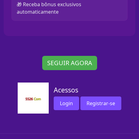
🎁 Receba bônus exclusivos
automaticamente
SEGUIR AGORA
Acessos
Login
Registrar-se