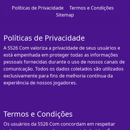
Políticas de Privacidade
Termos e Condições
Sitemap
Políticas de Privacidade
A 5526 Com valoriza a privacidade de seus usuários e
está empenhada em proteger todas as informações
pessoais fornecidas durante o uso de nossos canais de
comunicação. Todos os dados coletados são utilizados
exclusivamente para fins de melhoria contínua da
experiência de nossos jogadores.
Termos e Condições
Os usuários da 5526 Com concordam em respeitar