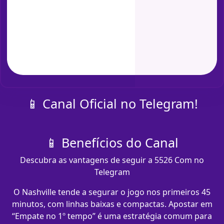
📱 Canal Oficial no Telegram!
📱 Benefícios do Canal
Descubra as vantagens de seguir a 5526 Com no
Telegram
O Nashville tende a segurar o jogo nos primeiros 45
minutos, com linhas baixas e compactas. Apostar em
“Empate no 1º tempo” é uma estratégia comum para