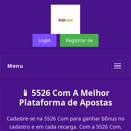
Login
Registrar-se
Menu
📱 5526 Com A Melhor
Plataforma de Apostas
Cadastre-se na 5526 Com para ganhar bônus no
cadastro e em cada recarga. Com a 5526 Com,