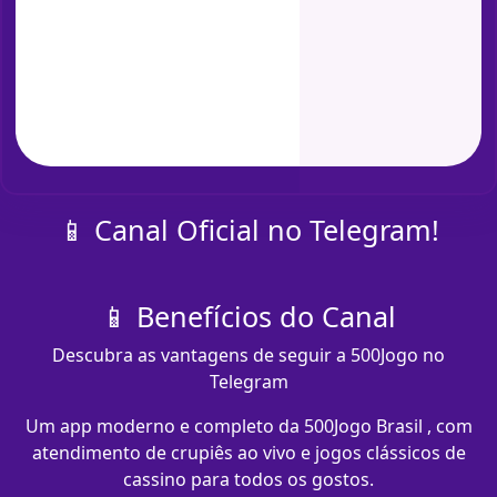
📱 Canal Oficial no Telegram!
📱 Benefícios do Canal
Descubra as vantagens de seguir a 500Jogo no
Telegram
Um app moderno e completo da 500Jogo Brasil , com
atendimento de crupiês ao vivo e jogos clássicos de
cassino para todos os gostos.