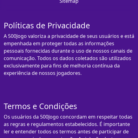
Sitemap
Políticas de Privacidade
A 500Jogo valoriza a privacidade de seus usuários e está
empenhada em proteger todas as informações
pessoais fornecidas durante o uso de nossos canais de
comunicação. Todos os dados coletados são utilizados
exclusivamente para fins de melhoria contínua da
experiência de nossos jogadores.
Termos e Condições
Os usuários da 500Jogo concordam em respeitar todas
as regras e regulamentos estabelecidos. É importante
ler e entender todos os termos antes de participar de