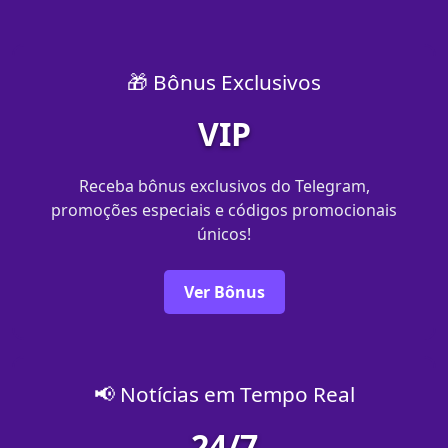
🎁 Bônus Exclusivos
VIP
Receba bônus exclusivos do Telegram,
promoções especiais e códigos promocionais
únicos!
Ver Bônus
📢 Notícias em Tempo Real
24/7