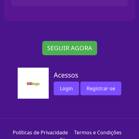
SEGUIR AGORA
Acessos
Login
Registrar-se
Políticas de Privacidade
Termos e Condições