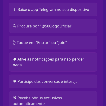
📱 Baixe o app Telegram no seu dispositivo
🔍 Procure por "@500JogoOficial"
👆 Toque em "Entrar" ou "Join"
🔔 Ative as notificações para não perder
nada
💬 Participe das conversas e interaja
🎁 Receba bônus exclusivos
automaticamente