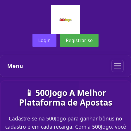
Login
Registrar-se
Menu
📱 500Jogo A Melhor
Plataforma de Apostas
Cadastre-se na 500Jogo para ganhar bônus no
cadastro e em cada recarga. Com a 500Jogo, você