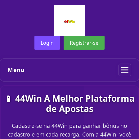
Login
Registrar-se
Menu
📱 44Win A Melhor Plataforma
de Apostas
Cadastre-se na 44Win para ganhar bônus no
cadastro e em cada recarga. Com a 44Win, você