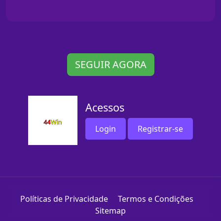
SEGUIR AGORA
Acessos
Login
Registrar-se
Políticas de Privacidade
Termos e Condições
Sitemap