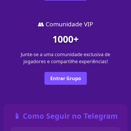
👥 Comunidade VIP
1000+
Junte-se a uma comunidade exclusiva de
jogadores e compartilhe experiências!
Entrar Grupo
📱 Como Seguir no Telegram