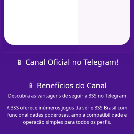
📱 Canal Oficial no Telegram!
📱 Benefícios do Canal
Descubra as vantagens de seguir a 3SS no Telegram
A 3SS oferece inúmeros jogos da série 3SS Brasil com
funcionalidades poderosas, ampla compatibilidade e
operação simples para todos os perfis.