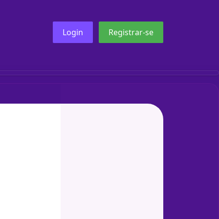
Login
Registrar-se