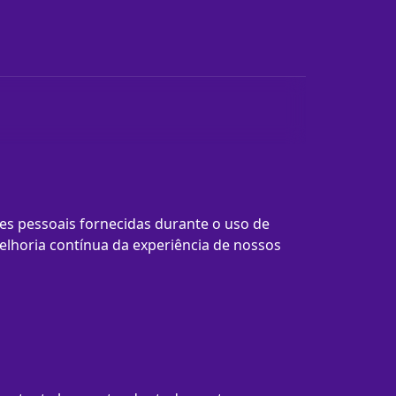
es pessoais fornecidas durante o uso de
elhoria contínua da experiência de nossos