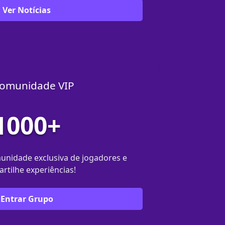
Ver Notícias
Comunidade VIP
1000+
unidade exclusiva de jogadores e
rtilhe experiências!
Entrar Grupo