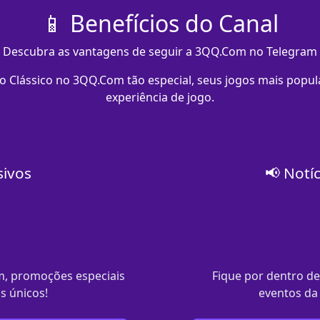
📱 Benefícios do Canal
Descubra as vantagens de seguir a 3QQ.Com no Telegram
o Clássico no 3QQ.Com tão especial, seus jogos mais popul
experiência de jogo.
sivos
📢 Notí
m, promoções especiais
Fique por dentro d
s únicos!
eventos da