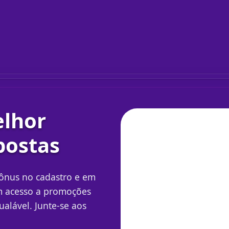
elhor
postas
ônus no cadastro e em
m acesso a promoções
ualável. Junte-se aos