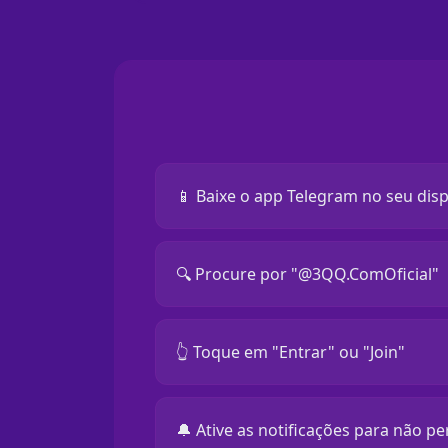
📱 Baixe o app Telegram no seu disp
🔍 Procure por "@3QQ.ComOficial"
👆 Toque em "Entrar" ou "Join"
🔔 Ative as notificações para não p