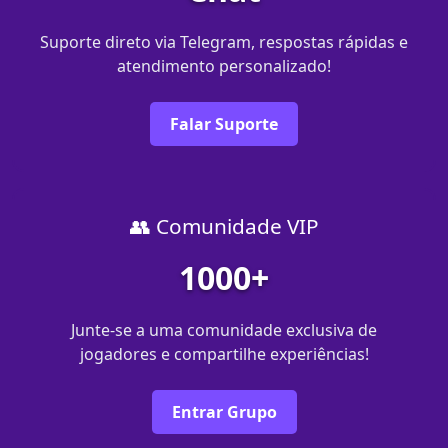
Suporte direto via Telegram, respostas rápidas e
atendimento personalizado!
Falar Suporte
👥 Comunidade VIP
1000+
Junte-se a uma comunidade exclusiva de
jogadores e compartilhe experiências!
Entrar Grupo