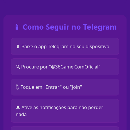
📱 Como Seguir no Telegram
📱 Baixe o app Telegram no seu dispositivo
🔍 Procure por "@36Game.ComOficial"
👆 Toque em "Entrar" ou "Join"
🔔 Ative as notificações para não perder
nada