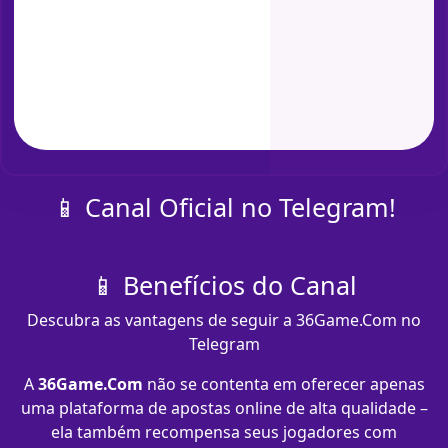
📱 Canal Oficial no Telegram!
📱 Benefícios do Canal
Descubra as vantagens de seguir a 36Game.Com no
Telegram
A
36Game.Com
não se contenta em oferecer apenas
uma plataforma de apostas online de alta qualidade –
ela também recompensa seus jogadores com