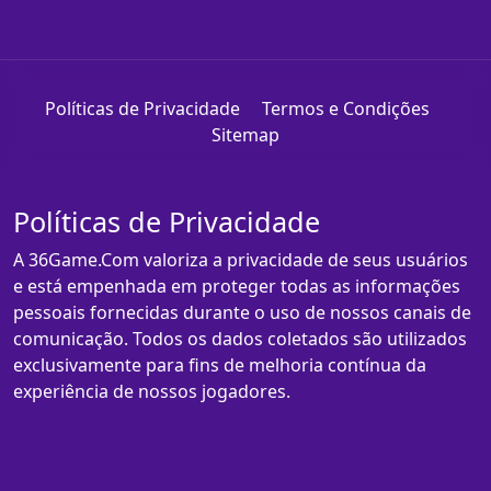
Políticas de Privacidade
Termos e Condições
Sitemap
Políticas de Privacidade
A 36Game.Com valoriza a privacidade de seus usuários
e está empenhada em proteger todas as informações
pessoais fornecidas durante o uso de nossos canais de
comunicação. Todos os dados coletados são utilizados
exclusivamente para fins de melhoria contínua da
experiência de nossos jogadores.