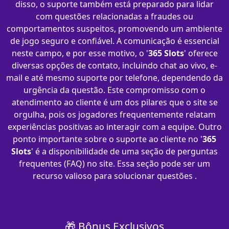
disso, o suporte também está preparado para lidar
com questões relacionadas a fraudes ou
comportamentos suspeitos, promovendo um ambiente
de jogo seguro e confiável. A comunicação é essencial
neste campo, e por esse motivo, o '
365 Slots
' oferece
diversas opções de contato, incluindo chat ao vivo, e-
mail e até mesmo suporte por telefone, dependendo da
urgência da questão. Este compromisso com o
atendimento ao cliente é um dos pilares que o site se
orgulha, pois os jogadores frequentemente relatam
experiências positivas ao interagir com a equipe. Outro
ponto importante sobre o suporte ao cliente no '
365
Slots
' é a disponibilidade de uma seção de perguntas
frequentes (FAQ) no site. Essa seção pode ser um
recurso valioso para solucionar questões .
🎁 Bônus Exclusivos