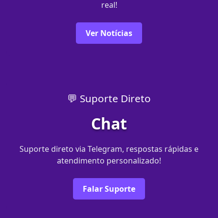
real!
Ver Notícias
💬 Suporte Direto
Chat
Suporte direto via Telegram, respostas rápidas e
atendimento personalizado!
Falar Suporte