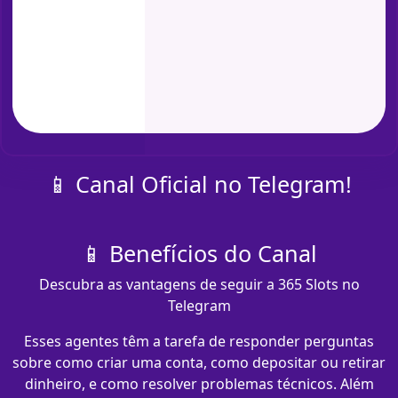
📱 Canal Oficial no Telegram!
📱 Benefícios do Canal
Descubra as vantagens de seguir a 365 Slots no
Telegram
Esses agentes têm a tarefa de responder perguntas
sobre como criar uma conta, como depositar ou retirar
dinheiro, e como resolver problemas técnicos. Além