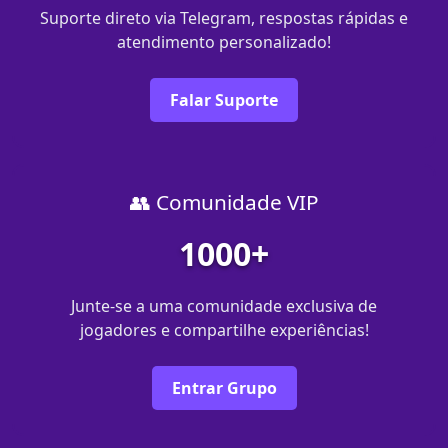
Suporte direto via Telegram, respostas rápidas e
atendimento personalizado!
Falar Suporte
👥 Comunidade VIP
1000+
Junte-se a uma comunidade exclusiva de
jogadores e compartilhe experiências!
Entrar Grupo