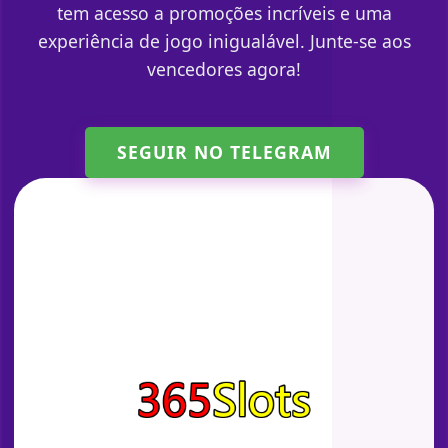
tem acesso a promoções incríveis e uma
experiência de jogo inigualável. Junte-se aos
vencedores agora!
SEGUIR NO TELEGRAM