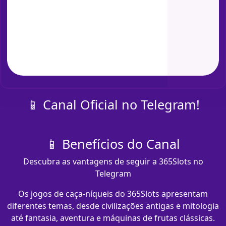
📱 Canal Oficial no Telegram!
📱 Benefícios do Canal
Descubra as vantagens de seguir a 365Slots no
Telegram
Os jogos de caça-níqueis do 365Slots apresentam
diferentes temas, desde civilizações antigas e mitologia
até fantasia, aventura e máquinas de frutas clássicas.