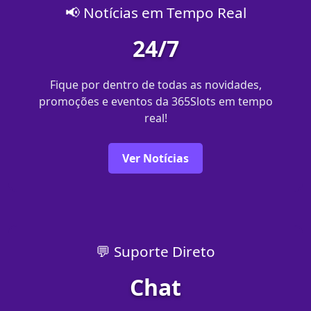
📢 Notícias em Tempo Real
24/7
Fique por dentro de todas as novidades,
promoções e eventos da 365Slots em tempo
real!
Ver Notícias
💬 Suporte Direto
Chat