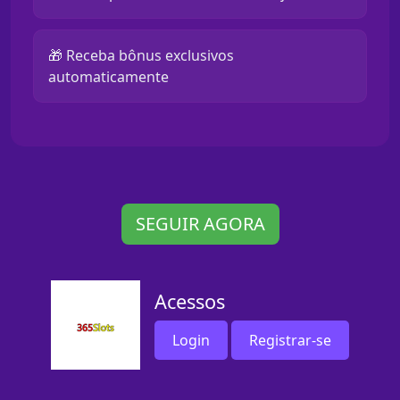
🎁 Receba bônus exclusivos
automaticamente
SEGUIR AGORA
Acessos
Login
Registrar-se