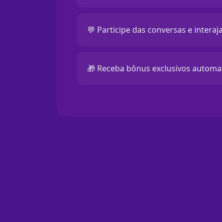
💬 Participe das conversas e interaj
🎁 Receba bônus exclusivos autom