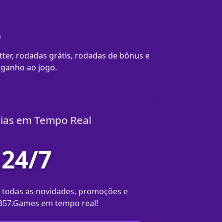
m
ter, rodadas grátis, rodadas de bônus e
 ganho ao jogo.
cias em Tempo Real
24/7
e todas as novidades, promoções e
357.Games em tempo real!