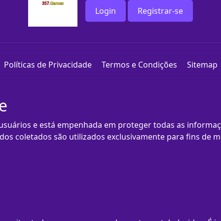
Login
Registrar-se
Políticas de Privacidade
Termos e Condições
Sitemap
de
s usuários e está empenhada em proteger todas as informaç
os coletados são utilizados exclusivamente para fins de m