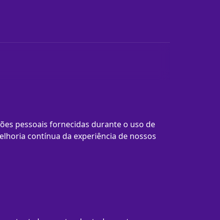
ões pessoais fornecidas durante o uso de
elhoria contínua da experiência de nossos