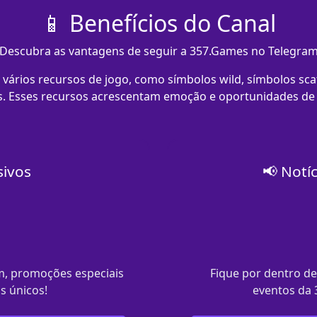
📱 Benefícios do Canal
Descubra as vantagens de seguir a 357.Games no Telegra
ários recursos de jogo, como símbolos wild, símbolos scat
s. Esses recursos acrescentam emoção e oportunidades de
sivos
📢 Notí
m, promoções especiais
Fique por dentro d
s únicos!
eventos da 