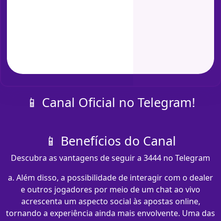
📱 Canal Oficial no Telegram!
📱 Benefícios do Canal
Descubra as vantagens de seguir a 3444 no Telegram
a. Além disso, a possibilidade de interagir com o dealer
e outros jogadores por meio de um chat ao vivo
acrescenta um aspecto social às apostas online,
tornando a experiência ainda mais envolvente. Uma das