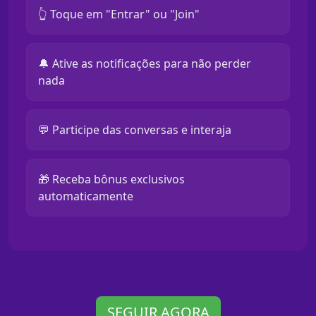
👆 Toque em "Entrar" ou "Join"
🔔 Ative as notificações para não perder
nada
💬 Participe das conversas e interaja
🎁 Receba bônus exclusivos
automaticamente
SEGUIR AGORA