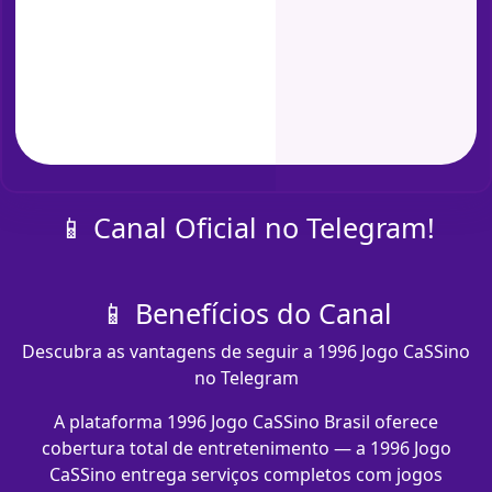
📱 Canal Oficial no Telegram!
📱 Benefícios do Canal
Descubra as vantagens de seguir a 1996 Jogo CaSSino
no Telegram
A plataforma 1996 Jogo CaSSino Brasil oferece
cobertura total de entretenimento — a 1996 Jogo
CaSSino entrega serviços completos com jogos