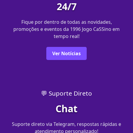
24/7
Fique por dentro de todas as novidades,
promoções e eventos da 1996 Jogo CaSSino em
tempo real!
Ver Notícias
💬 Suporte Direto
Chat
Suporte direto via Telegram, respostas rápidas e
atendimento personalizado!