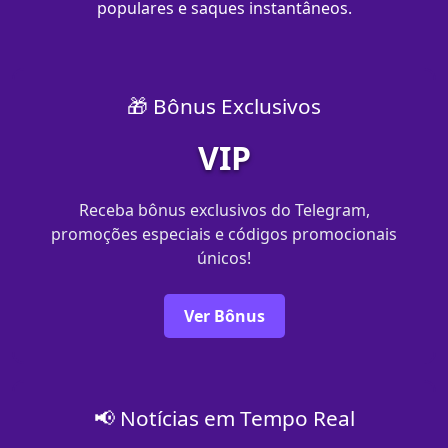
populares e saques instantâneos.
🎁 Bônus Exclusivos
VIP
Receba bônus exclusivos do Telegram,
promoções especiais e códigos promocionais
únicos!
Ver Bônus
📢 Notícias em Tempo Real