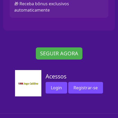
🎁 Receba bônus exclusivos
automaticamente
SEGUIR AGORA
Acessos
Login
Registrar-se