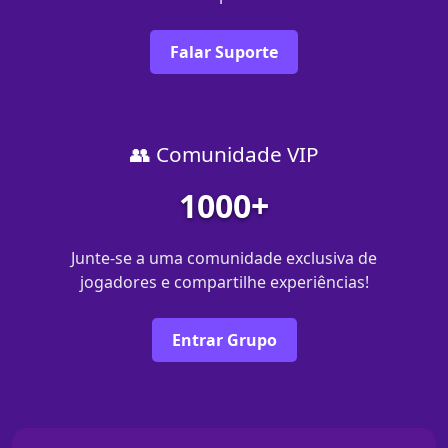
Falar Suporte
👥 Comunidade VIP
1000+
Junte-se a uma comunidade exclusiva de
jogadores e compartilhe experiências!
Entrar Grupo