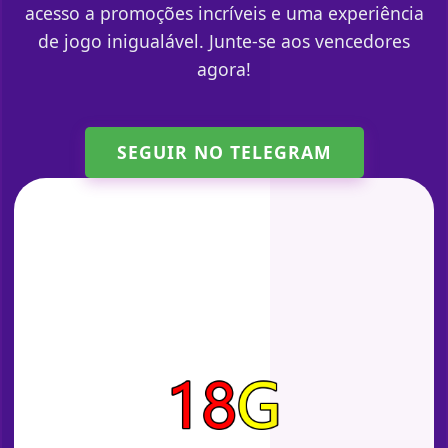
acesso a promoções incríveis e uma experiência
de jogo inigualável. Junte-se aos vencedores
agora!
SEGUIR NO TELEGRAM