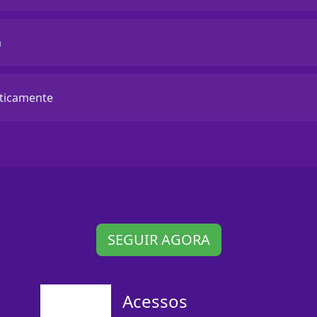
a
aticamente
SEGUIR AGORA
Acessos