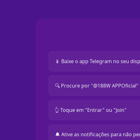
📱 Baixe o app Telegram no seu disp
🔍 Procure por "@188W APPOficial"
👆 Toque em "Entrar" ou "Join"
🔔 Ative as notificações para não p