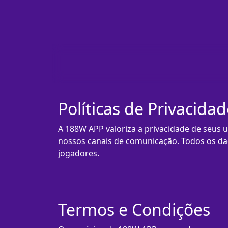
Políticas de Privacida
A 188W APP valoriza a privacidade de seus
nossos canais de comunicação. Todos os dad
jogadores.
Termos e Condições