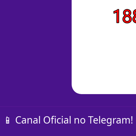
📱 Canal Oficial no Telegram!