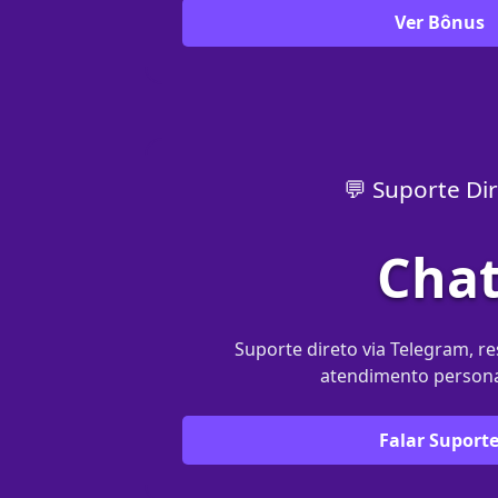
Ver Bônus
💬 Suporte Di
Cha
Suporte direto via Telegram, r
atendimento persona
Falar Suport