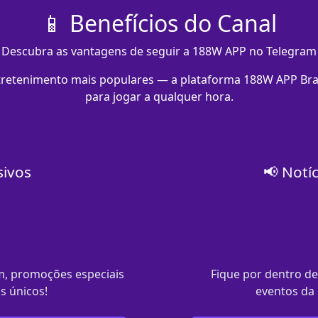
📱 Benefícios do Canal
Descubra as vantagens de seguir a 188W APP no Telegram
etenimento mais populares — a plataforma 188W APP Brasil
para jogar a qualquer hora.
sivos
📢 Notí
m, promoções especiais
Fique por dentro d
s únicos!
eventos da