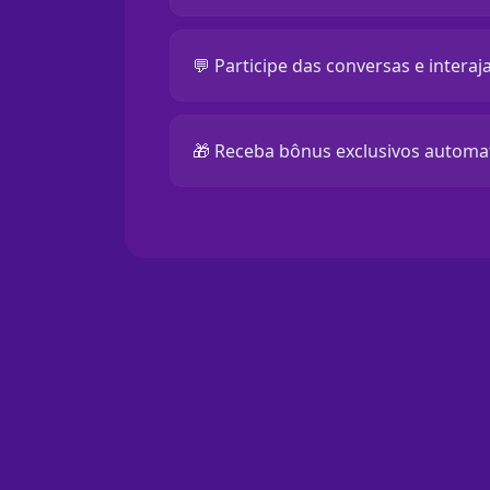
💬 Participe das conversas e interaj
🎁 Receba bônus exclusivos autom