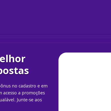
elhor
postas
bônus no cadastro e em
em acesso a promoções
ualável. Junte-se aos