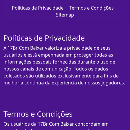
Políticas de Privacidade
Termos e Condições
Sitemap
Políticas de Privacidade
A 17Br Com Baixar valoriza a privacidade de seus
usuários e está empenhada em proteger todas as
informações pessoais fornecidas durante o uso de
nossos canais de comunicação. Todos os dados
coletados são utilizados exclusivamente para fins de
melhoria contínua da experiência de nossos jogadores.
Termos e Condições
Os usuários da 17Br Com Baixar concordam em