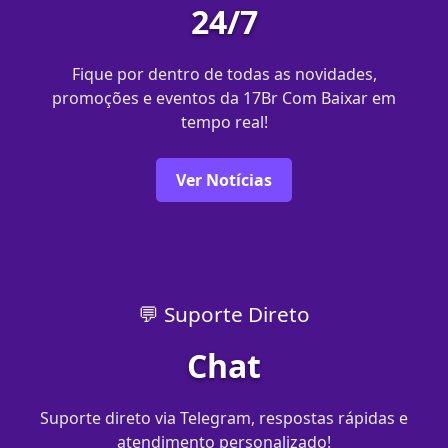
24/7
Fique por dentro de todas as novidades,
promoções e eventos da 17Br Com Baixar em
tempo real!
Ver Notícias
💬 Suporte Direto
Chat
Suporte direto via Telegram, respostas rápidas e
atendimento personalizado!