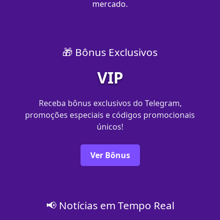
mercado.
🎁 Bônus Exclusivos
VIP
Receba bônus exclusivos do Telegram,
promoções especiais e códigos promocionais
únicos!
Ver Bônus
📢 Notícias em Tempo Real