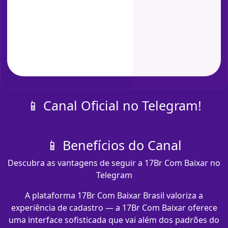
📱 Canal Oficial no Telegram!
📱 Benefícios do Canal
Descubra as vantagens de seguir a 17Br Com Baixar no
Telegram
A plataforma 17Br Com Baixar Brasil valoriza a
experiência de cadastro — a 17Br Com Baixar oferece
uma interface sofisticada que vai além dos padrões do