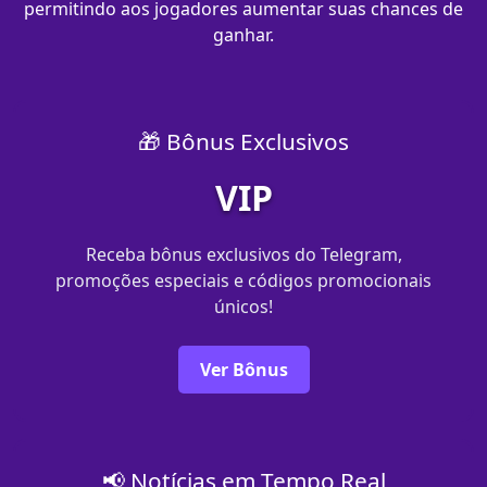
permitindo aos jogadores aumentar suas chances de
ganhar.
🎁 Bônus Exclusivos
VIP
Receba bônus exclusivos do Telegram,
promoções especiais e códigos promocionais
únicos!
Ver Bônus
📢 Notícias em Tempo Real