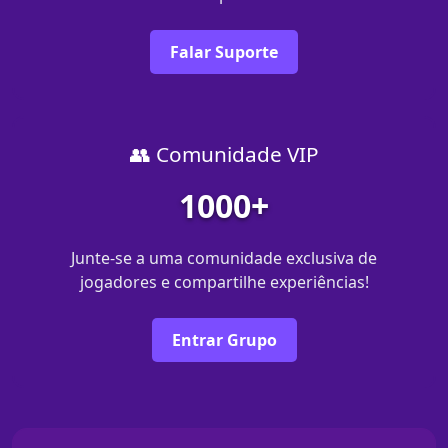
Falar Suporte
👥 Comunidade VIP
1000+
Junte-se a uma comunidade exclusiva de
jogadores e compartilhe experiências!
Entrar Grupo