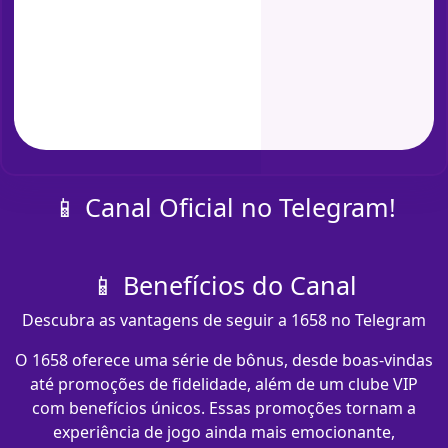
📱 Canal Oficial no Telegram!
📱 Benefícios do Canal
Descubra as vantagens de seguir a 1658 no Telegram
O 1658 oferece uma série de bônus, desde boas-vindas
até promoções de fidelidade, além de um clube VIP
com benefícios únicos. Essas promoções tornam a
experiência de jogo ainda mais emocionante,