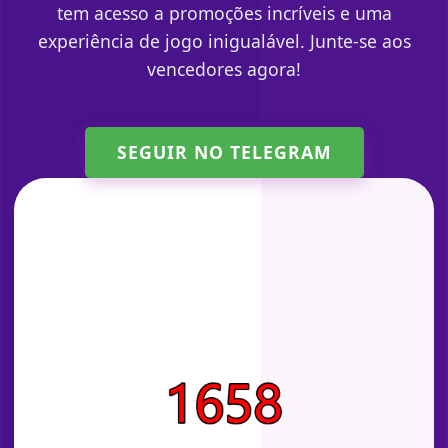
tem acesso a promoções incríveis e uma
experiência de jogo inigualável. Junte-se aos
vencedores agora!
SEGUIR NO TELEGRAM