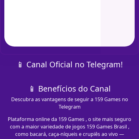
📱 Canal Oficial no Telegram!
📱 Benefícios do Canal
Descubra as vantagens de seguir a 159 Games no
Telegram
Plataforma online da 159 Games , o site mais seguro
com a maior variedade de jogos 159 Games Brasil ,
como bacará, caça-níqueis e crupiês ao vivo —