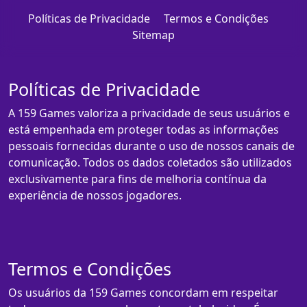
Políticas de Privacidade
Termos e Condições
Sitemap
Políticas de Privacidade
A 159 Games valoriza a privacidade de seus usuários e
está empenhada em proteger todas as informações
pessoais fornecidas durante o uso de nossos canais de
comunicação. Todos os dados coletados são utilizados
exclusivamente para fins de melhoria contínua da
experiência de nossos jogadores.
Termos e Condições
Os usuários da 159 Games concordam em respeitar