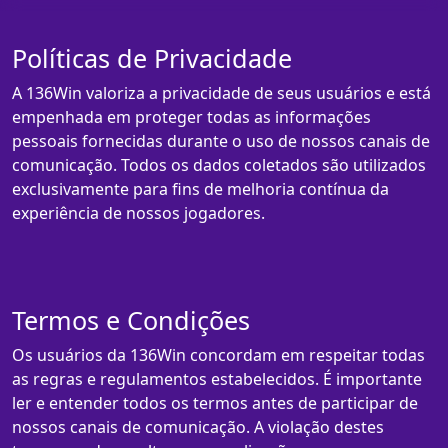
Políticas de Privacidade
A 136Win valoriza a privacidade de seus usuários e está
empenhada em proteger todas as informações
pessoais fornecidas durante o uso de nossos canais de
comunicação. Todos os dados coletados são utilizados
exclusivamente para fins de melhoria contínua da
experiência de nossos jogadores.
Termos e Condições
Os usuários da 136Win concordam em respeitar todas
as regras e regulamentos estabelecidos. É importante
ler e entender todos os termos antes de participar de
nossos canais de comunicação. A violação destes