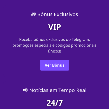
🎁 Bônus Exclusivos
VIP
Receba bônus exclusivos do Telegram,
promoções especiais e códigos promocionais
únicos!
Ver Bônus
📢 Notícias em Tempo Real
24/7