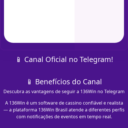
📱 Canal Oficial no Telegram!
📱 Benefícios do Canal
Descubra as vantagens de seguir a 136Win no Telegram
A 136Win é um software de cassino confiável e realista
— a plataforma 136Win Brasil atende a diferentes perfis
com notificações de eventos em tempo real.