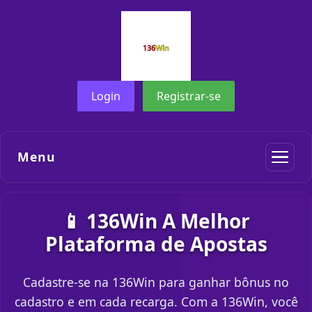
Login
Registrar-se
Menu
📱 136Win A Melhor
Plataforma de Apostas
Cadastre-se na 136Win para ganhar bônus no
cadastro e em cada recarga. Com a 136Win, você